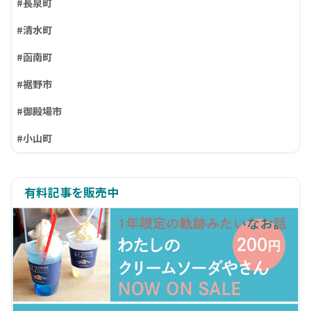
#長泉町
#清水町
#函南町
#裾野市
#御殿場市
#小山町
有料記事を販売中