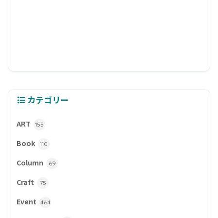
カテゴリー
ART
155
Book
110
Column
69
Craft
75
Event
464