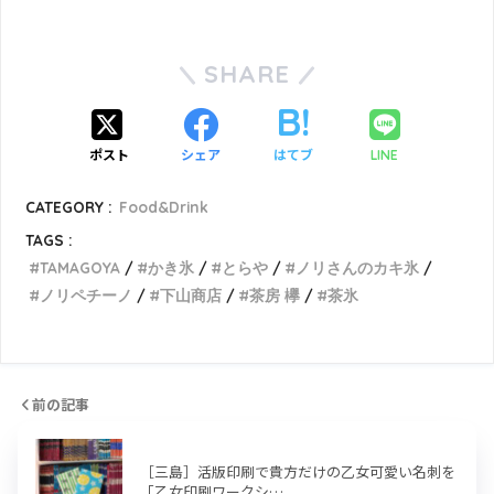
SHARE
ポスト
シェア
はてブ
LINE
CATEGORY :
Food&Drink
TAGS :
TAMAGOYA
かき氷
とらや
ノリさんのカキ氷
ノリペチーノ
下山商店
茶房 欅
茶氷
前の記事
［三島］活版印刷で貴方だけの乙女可愛い名刺を
「乙女印刷ワークシ…