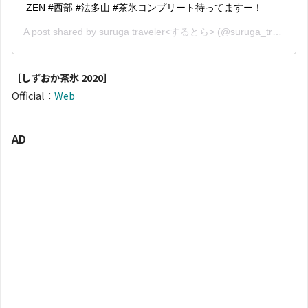
ZEN #西部 #法多山 #茶氷コンプリート待ってますー！
A post shared by
suruga traveler<するとら>
(@suruga_traveler) on
［しずおか茶氷 2020］
Official：
Web
AD