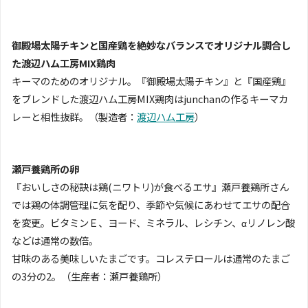
御殿場太陽チキンと国産鶏を絶妙なバランスでオリジナル調合し
た渡辺ハム工房MIX鶏肉
キーマのためのオリジナル。『御殿場太陽チキン』と『国産鶏』
をブレンドした渡辺ハム工房MIX鶏肉はjunchanの作るキーマカ
レーと相性抜群。（製造者：
渡辺ハム工房
）
瀬戸養鶏所の卵
『おいしさの秘訣は鶏(ニワトリ)が食べるエサ』瀬戸養鶏所さん
では鶏の体調管理に気を配り、季節や気候にあわせてエサの配合
を変更。ビタミンＥ、ヨード、ミネラル、レシチン、αリノレン酸
などは通常の数倍。
甘味のある美味しいたまごです。コレステロールは通常のたまご
の3分の2。（生産者：瀬戸養鶏所）