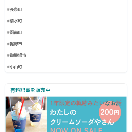
#長泉町
#清水町
#函南町
#裾野市
#御殿場市
#小山町
有料記事を販売中