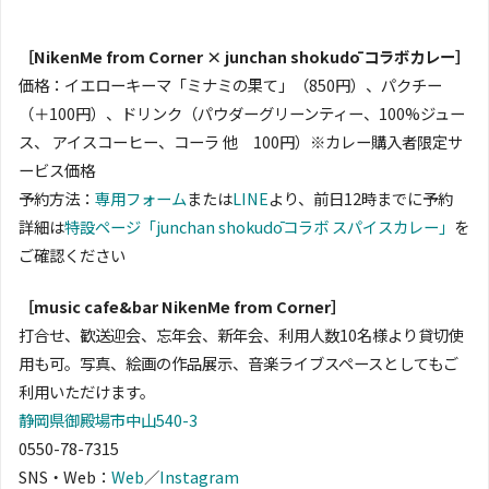
［NikenMe from Corner × junchan shokudō コラボカレー］
価格：イエローキーマ「ミナミの果て」（850円）、パクチー
（＋100円）、ドリンク（パウダーグリーンティー、100%ジュー
ス、 アイスコーヒー、コーラ 他 100円）※カレー購入者限定サ
ービス価格
予約方法：
専用フォーム
または
LINE
より、前日12時までに予約
詳細は
特設ページ「junchan shokudōコラボ スパイスカレー」
を
ご確認ください
［music cafe&bar NikenMe from Corner］
打合せ、歓送迎会、忘年会、新年会、利用人数10名様より貸切使
用も可。写真、絵画の作品展示、音楽ライブスペースとしてもご
利用いただけます。
静岡県御殿場市中山540-3
0550-78-7315
SNS・Web：
Web
／
Instagram