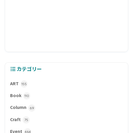
カテゴリー
ART
155
Book
110
Column
69
Craft
75
Event
464