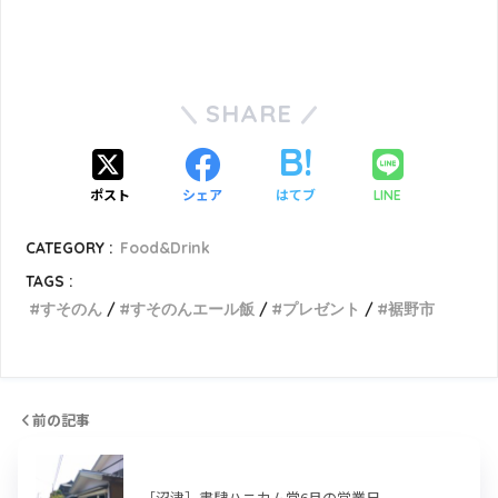
SHARE
ポスト
シェア
はてブ
LINE
CATEGORY :
Food&Drink
TAGS :
すそのん
すそのんエール飯
プレゼント
裾野市
前の記事
［沼津］書肆ハニカム堂6月の営業日