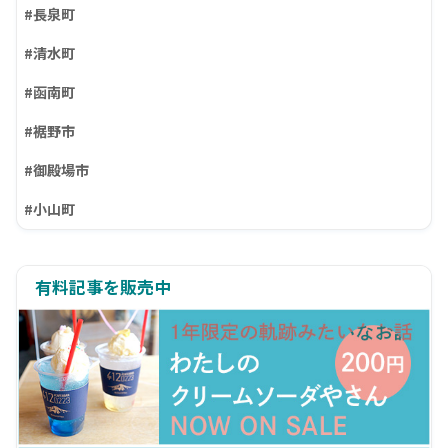
#長泉町
#清水町
#函南町
#裾野市
#御殿場市
#小山町
有料記事を販売中