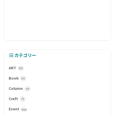
カテゴリー
ART
155
Book
110
Column
69
Craft
75
Event
464