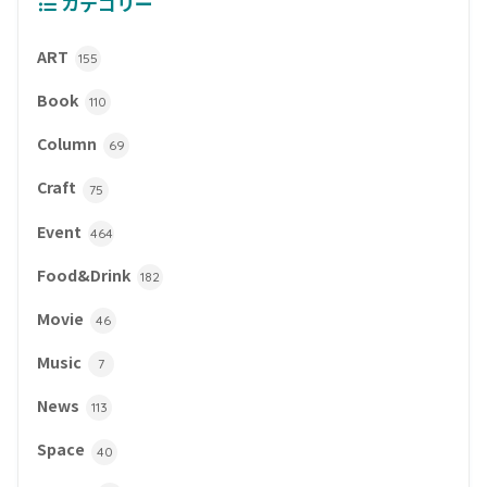
カテゴリー
ART
155
Book
110
Column
69
Craft
75
Event
464
Food&Drink
182
Movie
46
Music
7
News
113
Space
40