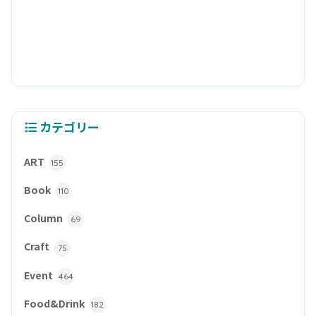
カテゴリー
ART
155
Book
110
Column
69
Craft
75
Event
464
Food&Drink
182