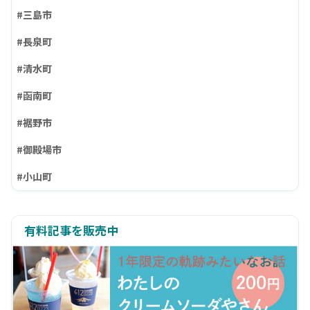
#三島市
#長泉町
#清水町
#函南町
#裾野市
#御殿場市
#小山町
有料記事を販売中