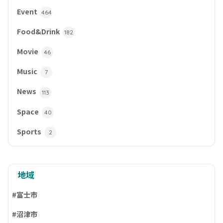
Event
464
Food&Drink
182
Movie
46
Music
7
News
113
Space
40
Sports
2
地域
#富士市
#沼津市