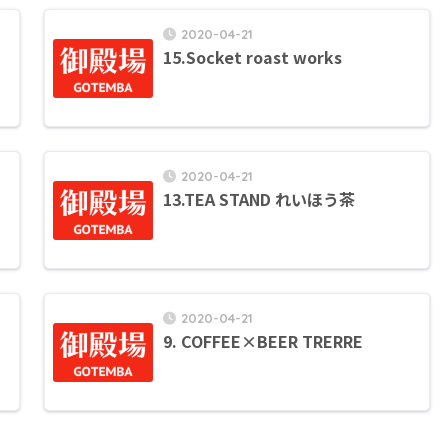
2020-04-21
15.Socket roast works
2020-04-21
13.TEA STAND れいほう茶
2020-04-21
9. COFFEE×BEER TRERRE