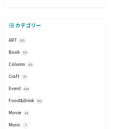
カテゴリー
ART
155
Book
110
Column
69
Craft
75
Event
464
Food&Drink
182
Movie
46
Music
7