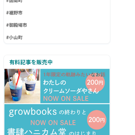
#函南町
#裾野市
#御殿場市
#小山町
有料記事を販売中