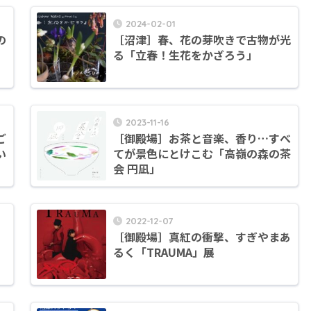
2024-02-01
の
［沼津］春、花の芽吹きで古物が光
る「立春！生花をかざろう」
2023-11-16
ご
［御殿場］お茶と音楽、香り…すべ
い
てが景色にとけこむ「高嶺の森の茶
会 円凪」
2022-12-07
、
［御殿場］真紅の衝撃、すぎやまあ
るく「TRAUMA」展