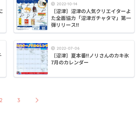
2022-10-14
に
［沼津］沼津の人気クリエイターよ
た全面協力「沼津ガチャタマ」第一
弾リリース!!
2022-07-06
千
［沼津］夏本番!!ノリさんのカキ氷
7月のカレンダー
2
3