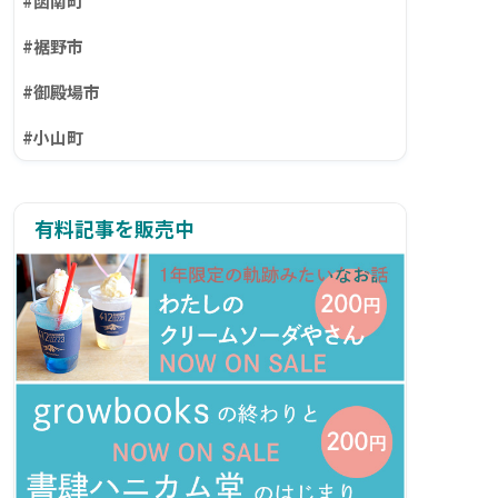
#函南町
#裾野市
#御殿場市
#小山町
有料記事を販売中