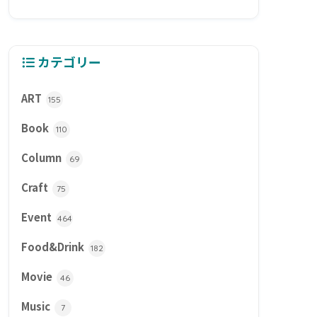
カテゴリー
ART
155
Book
110
Column
69
Craft
75
Event
464
Food&Drink
182
Movie
46
Music
7