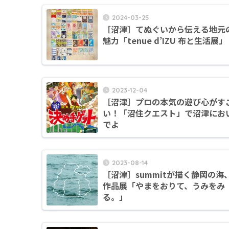
2024-03-25
［沼津］てぬぐいから伝える地元
魅力「tenue d’IZU 布と生活展」
2023-12-04
［沼津］プロの本気の遊び心がす
い！「沼住クエスト」で沼津にお
でよ
2023-08-14
［沼津］summitが描く静岡の海
作品展「やまをおりて、うみをみ
る。」