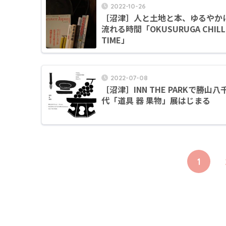
2022-10-26
［沼津］人と土地と本、ゆるやか
流れる時間「OKUSURUGA CHILL
TIME」
2022-07-08
［沼津］INN THE PARKで勝山八
代「道具 器 果物」展はじまる
1